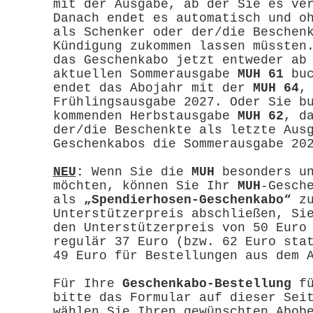
mit der Ausgabe, ab der Sie es ve
Danach endet es automatisch und o
als Schenker oder der/die Beschen
Kündigung zukommen lassen müssten
das Geschenkabo jetzt entweder ab
aktuellen Sommerausgabe
MUH 61
buc
endet das Abojahr mit der
MUH 64
,
Frühlingsausgabe 2027. Oder Sie b
kommenden Herbstausgabe
MUH 62
, d
der/die Beschenkte als letzte Aus
Geschenkabos die Sommerausgabe 2
NEU
:
Wenn Sie die
MUH
besonders un
möchten, können Sie Ihr
MUH
-Gesch
als
„Spendierhosen-Geschenkabo“
zu
Unterstützerpreis abschließen, Si
den Unterstützerpreis von 50 Euro
regulär 37 Euro (bzw. 62 Euro sta
49 Euro für Bestellungen aus dem 
Für Ihre
Geschenkabo-Bestellung
fü
bitte das Formular auf dieser Sei
wählen Sie Ihren gewünschten Abob